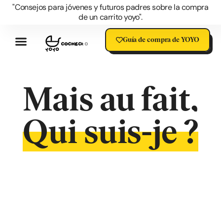
"Consejos para jóvenes y futuros padres sobre la compra
de un carrito yoyo".
Guía de compra de YOYO
Reseñas Del Cochecito YOYO
Las Ventajas Del YOYO
Accesorios YOYO
Preguntas Sobre YOYO
Blog Del Cochecito YOYO
YOYO Oferta
YOYO Rebajas
Mais au fait,
Qui suis-je ?