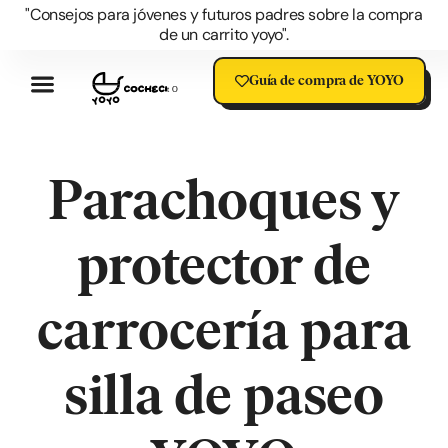
"Consejos para jóvenes y futuros padres sobre la compra
de un carrito yoyo".
Guía de compra de YOYO
Reseñas Del Cochecito YOYO
Las Ventajas Del YOYO
Accesorios YOYO
Preguntas Sobre YOYO
Blog Del Cochecito YOYO
YOYO Oferta
YOYO Rebajas
Parachoques y
protector de
carrocería para
silla de paseo