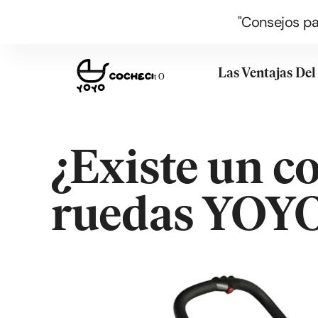
"Consejos pa
Las Ventajas De
¿Existe un co
ruedas YOY