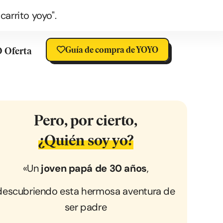
arrito yoyo".
Guía de compra de YOYO
 Oferta
Pero, por cierto,
¿Quién soy yo?
«Un
joven papá de 30 años
,
descubriendo esta hermosa aventura de
ser padre